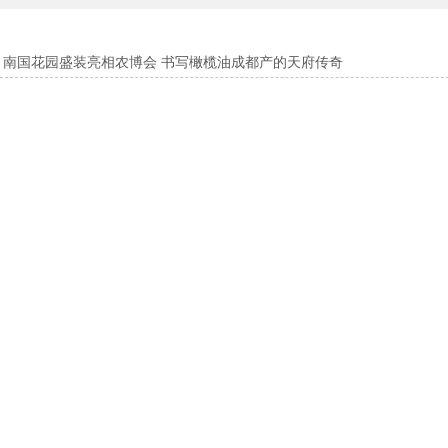
南国花园盛装亮相农博会 书写橄榄油成都产的天府传奇